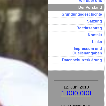
Wir über uns
Der Vorstand
Gründungsgeschichte
Satzung
Beitrittsantrag
Kontakt
Links
Impressum und
Quellenangaben
Datenschutzerklärung
12. Juni 2018
1.000.000