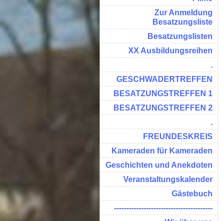
Zur Anmeldung
Besatzungsliste
Besatzungslisten
XX Ausbildungsreihen
.
GESCHWADERTREFFEN
BESATZUNGSTREFFEN 1
BESATZUNGSTREFFEN 2
.
FREUNDESKREIS
Kameraden für Kameraden
Geschichten und Anekdoten
Veranstaltungskalender
Gästebuch
----------------------------------------