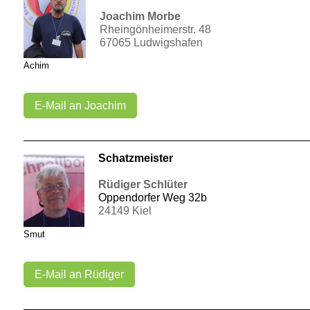
Joachim Morbe
Rheingönheimerstr. 48
67065 Ludwigshafen
Achim
E-Mail an Joachim
Schatzmeister
Rüdiger Schlüter
Oppendorfer Weg 32b
24149 Kiel
Smut
E-Mail an Rüdiger