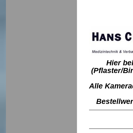
Hier be
(Pflaster/B
Alle Kamera
Bestellwer