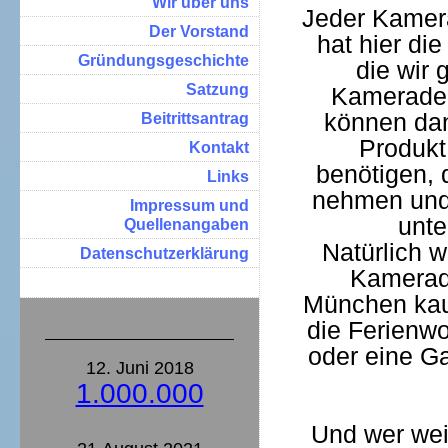
Wir über uns
Jeder Kamera
Der Vorstand
hat hier die
Gründungsgeschichte
die wir 
Satzung
Kameraden
können dan
Beitrittsantrag
Produkt
Kontakt
benötigen,
Links
nehmen und
Impressum und
unte
Quellenangaben
Natürlich 
Datenschutzerklärung
Kamerade
München kauf
die Ferienw
oder eine G
12. Juni 2018
1.000.000
Und wer weiß