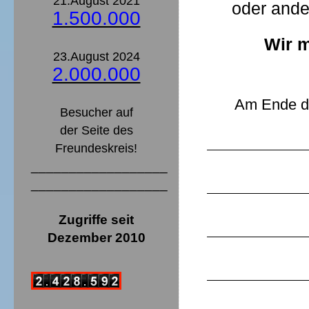
21.August 2021
oder ande
1.500.000
Wir m
23.August 2024
2.000.000
Am Ende di
Besucher auf
der Seite des
Freundeskreis!
__________________
__________________
Zugriffe seit
Dezember 2010