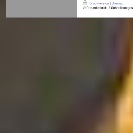
Druckversion
|
Sitemap
© Freundeskreis 2.Schnellbootges