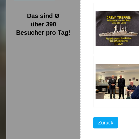
Das sind Ø
über 390
Besucher pro Tag!
Zurück