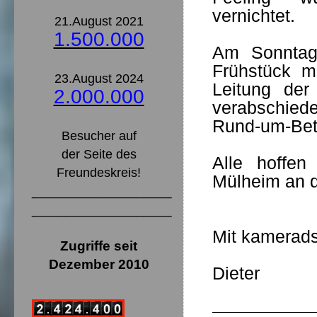
vernichtet.
21.August 2021
1.500.000
Am Sonntag
Frühstück m
23.August 2024
Leitung der
2.000.000
verabschiedet
Rund-um-Bet
Besucher auf
der Seite des
Alle hoffe
Freundeskreis!
Mülheim an d
__________________
__________________
Mit kamerads
Zugriffe seit
Dezember 2010
Dieter