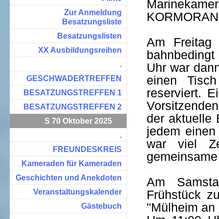
Marinekame
Zur Anmeldung
KORMORAN
Besatzungsliste
Besatzungslisten
Am Freitag 
XX Ausbildungsreihen
bahnbedingt
.
Uhr war dann
einen Tisc
GESCHWADERTREFFEN
reserviert. 
BESATZUNGSTREFFEN 1
Vorsitzenden
BESATZUNGSTREFFEN 2
der aktuelle
S 70 Oktober 2025
jedem einen
.
war viel Z
FREUNDESKREIS
gemeinsame
Kameraden für Kameraden
Geschichten und Anekdoten
Am Samsta
Veranstaltungskalender
Frühstück z
"Mülheim an 
Gästebuch