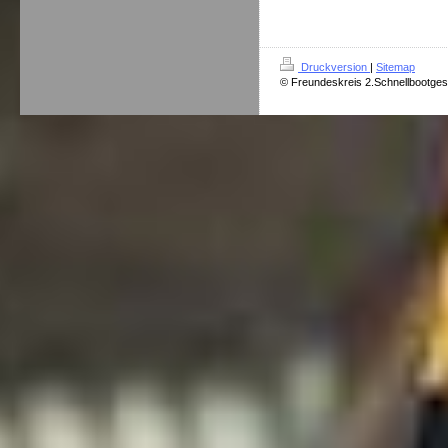
Druckversion
|
Sitemap
© Freundeskreis 2.Schnellbootges