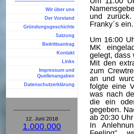
Um 11:00 Uhr
----------------------------------------
Namensgebe
Wir über uns
und zurück.
Der Vorstand
Franky´s ein.
Gründungsgeschichte
Satzung
Um 16:00 Uh
Beitrittsantrag
MK eingela
Kontakt
gelegt, dass
Mit den extr
Links
zum Crewtre
Impressum und
Quellenangaben
an und wurd
Datenschutzerklärung
folgte eine V
was nach de
die ein od
gegeben. Na
ab 20:30 Uhr
12. Juni 2018
In Anlehnun
1.000.000
Feeling" w