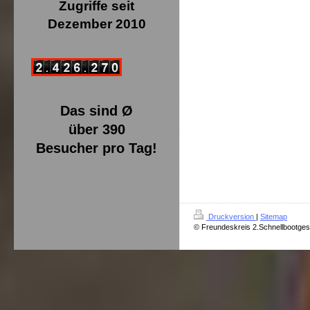
Zugriffe seit
Dezember 2010
Das sind Ø
über 390
Besucher pro Tag!
Druckversion
|
Sitemap
© Freundeskreis 2.Schnellbootges