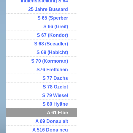
Indienststellung S 64
25 Jahre Bussard
S 65 (Sperber
S 66 (Greif)
S 67 (Kondor)
S 68 (Seeadler)
S 69 (Habicht)
S 70 (Kormoran)
S76 Frettchen
S 77 Dachs
S 78 Ozelot
S 79 Wiesel
S 80 Hyäne
A 61 Elbe
A 69 Donau alt
A 516 Dona neu