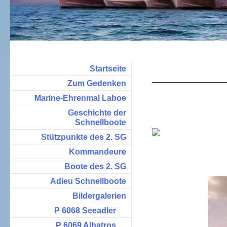
Startseite
Zum Gedenken
Marine-Ehrenmal Laboe
Geschichte der
Schnellboote
Stützpunkte des 2. SG
Kommandeure
Boote des 2. SG
Adieu Schnellboote
Bildergalerien
P 6068 Seeadler
P 6069 Albatros