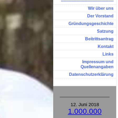
----------------------------------------
Wir über uns
Der Vorstand
Gründungsgeschichte
Satzung
Beitrittsantrag
Kontakt
Links
Impressum und
Quellenangaben
Datenschutzerklärung
12. Juni 2018
1.000.000