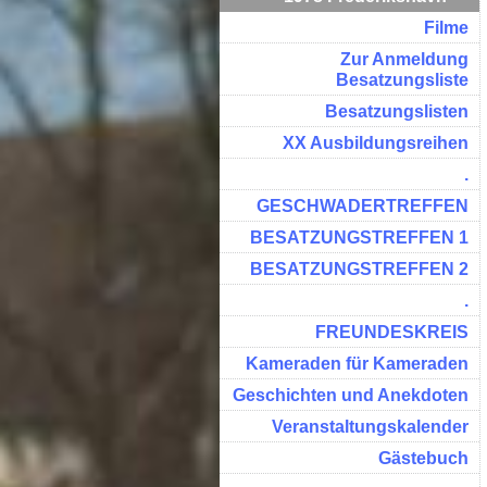
Filme
Zur Anmeldung
Besatzungsliste
Besatzungslisten
XX Ausbildungsreihen
.
GESCHWADERTREFFEN
BESATZUNGSTREFFEN 1
BESATZUNGSTREFFEN 2
.
FREUNDESKREIS
Kameraden für Kameraden
Geschichten und Anekdoten
Veranstaltungskalender
Gästebuch