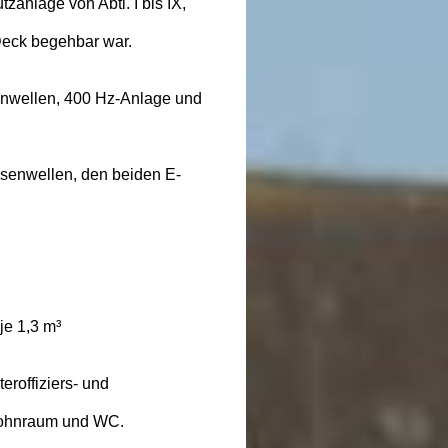
zanlage von Abtl. I bis IX,
Deck begehbar war.
nenwellen, 400 Hz-Anlage und
ssenwellen, den beiden E-
je 1,3 m³
roffiziers- und
rswohnraum und WC.