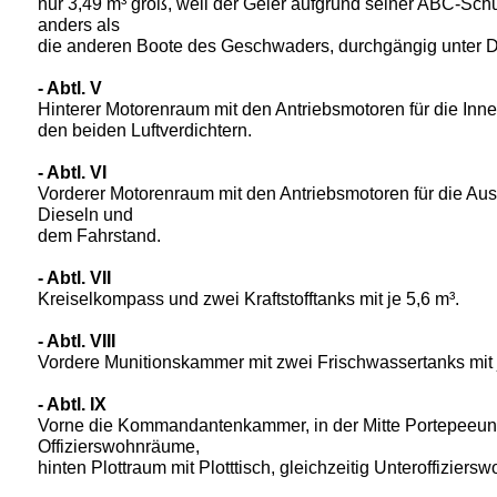
nur 3,49 m³ groß, weil der Geier aufgrund seiner ABC-Schut
anders als
die anderen Boote des Geschwaders, durchgängig unter 
- Abtl. V
Hinterer Motorenraum mit den Antriebsmotoren für die In
den beiden Luftverdichtern.
- Abtl. VI
Vorderer Motorenraum mit den Antriebsmotoren für die Au
Dieseln und
dem Fahrstand.
- Abtl. VII
Kreiselkompass und zwei Kraftstofftanks mit je 5,6 m³.
- Abtl. VIII
Vordere Munitionskammer mit zwei Frischwassertanks mit 
- Abtl. IX
Vorne die Kommandantenkammer, in der Mitte Portepeeunte
Offizierswohnräume,
hinten Plottraum mit Plotttisch, gleichzeitig Unteroffizie