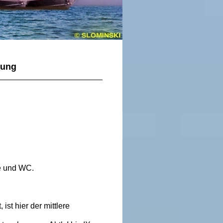
nung
e und WC.
st hier der mittlere