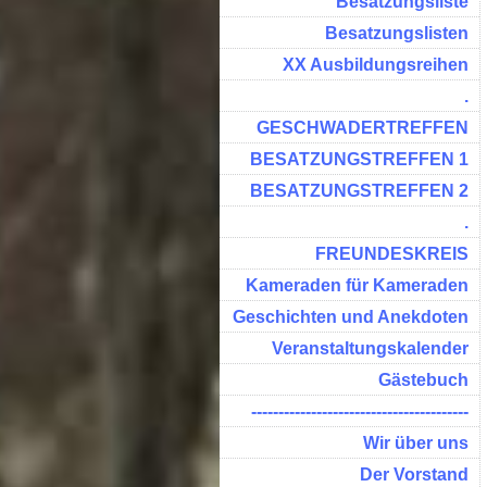
Besatzungsliste
Besatzungslisten
XX Ausbildungsreihen
.
GESCHWADERTREFFEN
BESATZUNGSTREFFEN 1
BESATZUNGSTREFFEN 2
.
FREUNDESKREIS
Kameraden für Kameraden
Geschichten und Anekdoten
Veranstaltungskalender
Gästebuch
----------------------------------------
Wir über uns
Der Vorstand