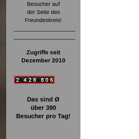
Besucher auf
der Seite des
Freundeskreis!
__________________
__________________
Zugriffe seit
Dezember 2010
Das sind Ø
über 390
Besucher pro Tag!