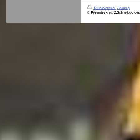
Druckversion
|
Sitemap
© Freundeskreis 2.Schnellbootges