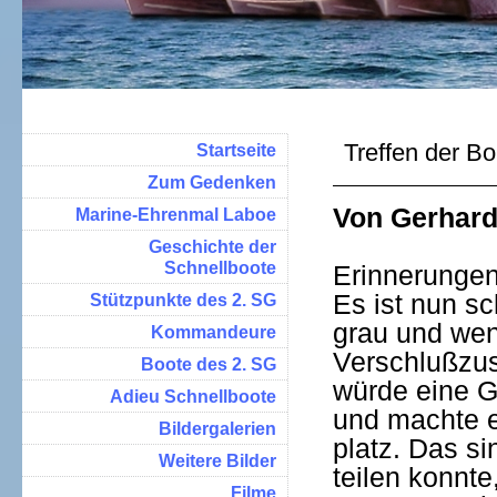
Treffen der B
Startseite
Zum Gedenken
Von Gerhard
Marine-Ehrenmal Laboe
Geschichte der
Schnellboote
Erinnerunge
Es ist nun s
Stützpunkte des 2. SG
grau und wenn
Kommandeure
Verschlußzus
Boote des 2. SG
würde eine G
Adieu Schnellboote
und machte e
Bildergalerien
platz. Das s
Weitere Bilder
teilen konnt
Filme