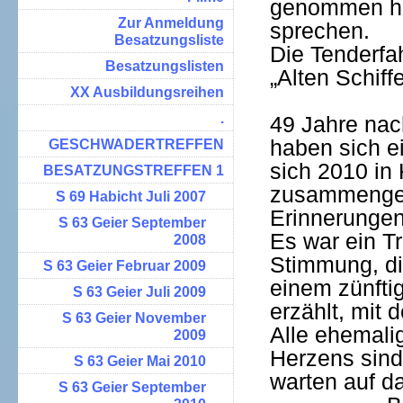
genommen ha
Zur Anmeldung
sprechen.
Besatzungsliste
Die Tenderfah
Besatzungslisten
„Alten Schiff
XX Ausbildungsreihen
.
49 Jahre nach
haben sich e
GESCHWADERTREFFEN
sich 2010 in
BESATZUNGSTREFFEN 1
zusammenges
S 69 Habicht Juli 2007
Erinnerungen,
S 63 Geier September
Es war ein Tr
2008
Stimmung, di
S 63 Geier Februar 2009
einem zünfti
S 63 Geier Juli 2009
erzählt, mit
S 63 Geier November
Alle ehemali
2009
Herzens sind
S 63 Geier Mai 2010
warten auf d
S 63 Geier September