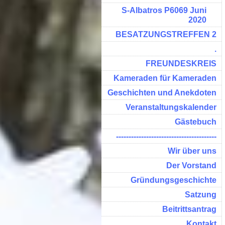
S-Albatros P6069 Juni
2020
BESATZUNGSTREFFEN 2
.
FREUNDESKREIS
Kameraden für Kameraden
Geschichten und Anekdoten
Veranstaltungskalender
Gästebuch
----------------------------------------
Wir über uns
Der Vorstand
Gründungsgeschichte
Satzung
Beitrittsantrag
Kontakt