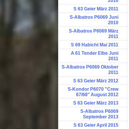
2010
S 63 Geier März 2011
S-Albatros P6069 Juni
2010
S-Albatros P6069 März
2011
S 69 Habicht Mai 2011
A 61 Tender Elbe Juni
2011
S-Albatros P6069 Oktober
2011
S 63 Geier März 2012
S-Kondor P6070 "Crew
67/68" August 2012
S 63 Geier März 2013
S-Albatros P6069
September 2013
S 63 Geier April 2015